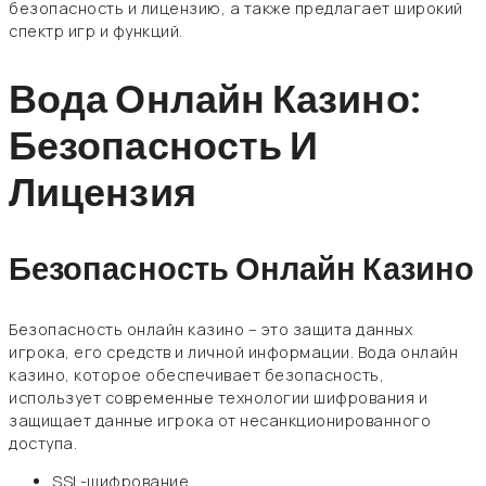
безопасность и лицензию, а также предлагает широкий
спектр игр и функций.
Вода Онлайн Казино:
Безопасность И
Лицензия
Безопасность Онлайн Казино
Безопасность онлайн казино – это защита данных
игрока, его средств и личной информации. Вода онлайн
казино, которое обеспечивает безопасность,
использует современные технологии шифрования и
защищает данные игрока от несанкционированного
доступа.
SSL-шифрование