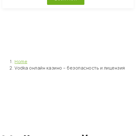
Home
Vodka онлайн казино – безопасность и лицензия