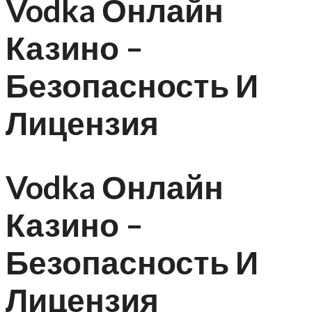
Vodka Онлайн
Казино –
Безопасность И
Лицензия
Vodka Онлайн
Казино –
Безопасность И
Лицензия