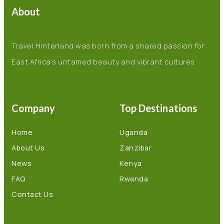
About
Travel Hinterland was born from a shared passion for
East Africa’s untamed beauty and vibrant cultures.
Company
Top Destinations
Home
Uganda
About Us
Zanzibar
News
Kenya
FAQ
Rwanda
Contact Us