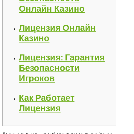
Онлайн Казино
Лицензия Онлайн
Казино
Лицензия: Гарантия
Безопасности
Игроков
Как Работает
Лицензия
В последние годы онлайн казино стали все более