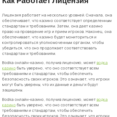
Как Работает Лицензия
Лицензия работает на несколько уровней. Сначала, она
обеспечивает, что казино соответствует определенным
стандартам и требованиям. Затем, она дает казино
право на проведение игр и прием игроков. Наконец, она
обеспечивает, что казино будет мониториться и
контролироваться уполномоченным органом, чтобы
убедиться, что оно продолжает соответствовать
стандартам и требованиям.
Вodka онлайн-казино, получив лицензию, может
водка
казино
быть уверено, что оно соответствует всем
требованиям и стандартам, чтобы обеспечить
безопасность своих игроков. Это означает, что игроки
могут быть уверены, что их данные и деньги будут
защищены.
Вodka онлайн-казино, получив лицензию, может
водка
казино
быть уверено, что оно соответствует всем
требованиям и стандартам, чтобы обеспечить
безопасность своих игроков. Это означает, что игроки