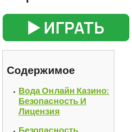
▶️ ИГРАТЬ
Содержимое
Вода Онлайн Казино:
Безопасность И
Лицензия
Безопасность