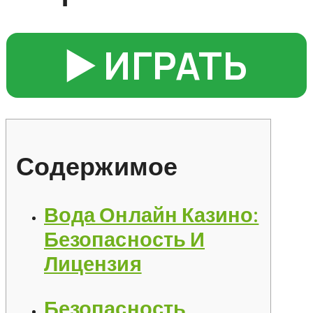
▶️ ИГРАТЬ
Содержимое
Вода Онлайн Казино:
Безопасность И
Лицензия
Безопасность