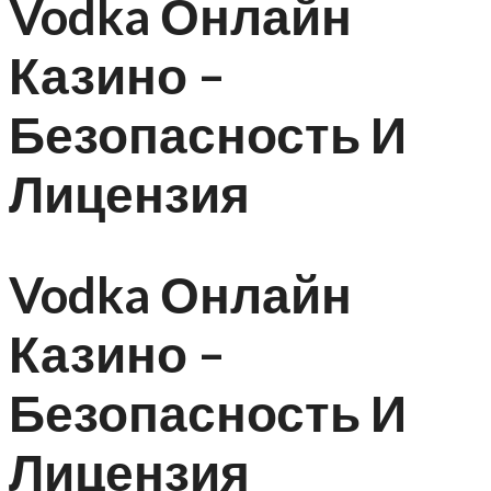
Vodka Онлайн
Казино –
Безопасность И
Лицензия
Vodka Онлайн
Казино –
Безопасность И
Лицензия