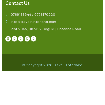
Contact Us
0786188644 / 0778170220
info@travelhinterland.com
Plot 2045, BK 266, Seguku, Entebbe Road
© Copyright 2026 Travel Hinterland