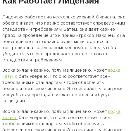
Как Работает Лицензия
Лицензия работает на несколько уровней. Сначала, она
обеспечивает, что казино соответствует определенным
стандартам и требованиям. Затем, она дает казино
право на проведение игр и прием игроков. Наконец, она
обеспечивает, что казино будет мониториться и
контролироваться уполномоченным органом, чтобы
убедиться, что оно продолжает соответствовать
стандартам и требованиям.
Вodka онлайн-казино, получив лицензию, может
водка
казино
быть уверено, что оно соответствует всем
требованиям и стандартам, чтобы обеспечить
безопасность своих игроков. Это означает, что игроки
могут быть уверены, что их данные и деньги будут
защищены.
Вodka онлайн-казино, получив лицензию, может
водка
казино
быть уверено, что оно соответствует всем
требованиям и стандартам, чтобы обеспечить
безопасность своих игроков. Это означает, что игроки