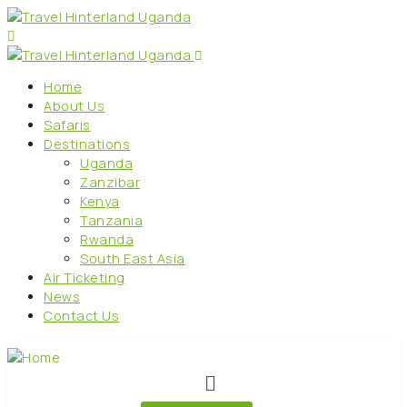
Home
About Us
Safaris
Destinations
Uganda
Zanzibar
Kenya
Tanzania
Rwanda
South East Asia
Air Ticketing
News
Contact Us