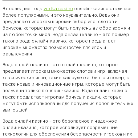
В последние годы
vodka casino
онлайн-казино стали все
более популярными, и это неудивительно. Ведь они
предлагают игрокам широкий выбор игр, слотов и
бонусов, которые могут быть получены в любое время и
из любой точки мира. Вода онлайн казино – это пример
такого рода онлайн-казино, которое предлагает
игрокам множество возможностей для игры и
развлечения.
Вода онлайн казино – это онлайн-казино, которое
предлагает игрокам множество слотов и игр, включая
классические игры, такие как рулетка, бинго и покер, а
также новые и инновационные игры, которые могут быть
получены только в онлайн-казино. Вода онлайн казино
также предлагает игрокам бонусы и акции, которые
могут быть использованы для получения дополнительных
выигрышей.
Вода онлайн казино – это безопасное и надежное
онлайн-казино, которое использует современные
технологии для обеспечения безопасности игроков и их