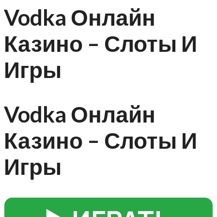
Vodka Онлайн
Казино – Слоты И
Игры
Vodka Онлайн
Казино – Слоты И
Игры