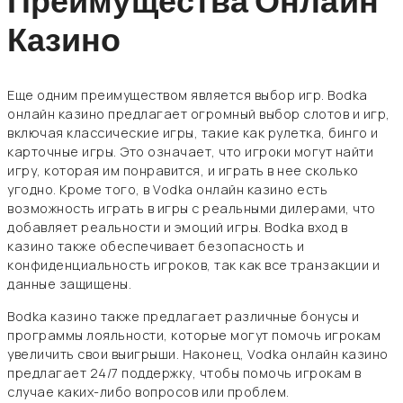
Преимущества Онлайн
Казино
Еще одним преимуществом является выбор игр. Вodka
онлайн казино предлагает огромный выбор слотов и игр,
включая классические игры, такие как рулетка, бинго и
карточные игры. Это означает, что игроки могут найти
игру, которая им понравится, и играть в нее сколько
угодно. Кроме того, в Vodka онлайн казино есть
возможность играть в игры с реальными дилерами, что
добавляет реальности и эмоций игры. Вodka вход в
казино также обеспечивает безопасность и
конфиденциальность игроков, так как все транзакции и
данные защищены.
Вodka казино также предлагает различные бонусы и
программы лояльности, которые могут помочь игрокам
увеличить свои выигрыши. Наконец, Vodka онлайн казино
предлагает 24/7 поддержку, чтобы помочь игрокам в
случае каких-либо вопросов или проблем.