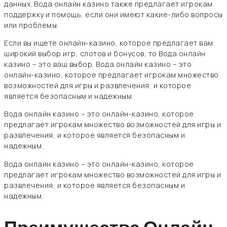
данных. Вода онлайн казино также предлагает игрокам
поддержку и помощь, если они имеют какие-либо вопросы
или проблемы.
Если вы ищете онлайн-казино, которое предлагает вам
широкий выбор игр, слотов и бонусов, то Вода онлайн
казино – это ваш выбор. Вода онлайн казино – это
онлайн-казино, которое предлагает игрокам множество
возможностей для игры и развлечения, и которое
является безопасным и надежным.
Вода онлайн казино – это онлайн-казино, которое
предлагает игрокам множество возможностей для игры и
развлечения, и которое является безопасным и
надежным.
Вода онлайн казино – это онлайн-казино, которое
предлагает игрокам множество возможностей для игры и
развлечения, и которое является безопасным и
надежным.