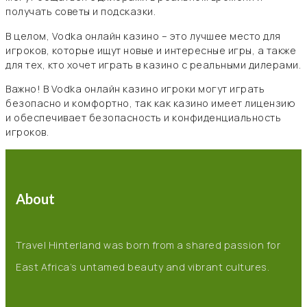
получать советы и подсказки.
В целом, Vodka онлайн казино – это лучшее место для
игроков, которые ищут новые и интересные игры, а также
для тех, кто хочет играть в казино с реальными дилерами.
Важно! В Vodka онлайн казино игроки могут играть
безопасно и комфортно, так как казино имеет лицензию
и обеспечивает безопасность и конфиденциальность
игроков.
About
Travel Hinterland was born from a shared passion for
East Africa’s untamed beauty and vibrant cultures.