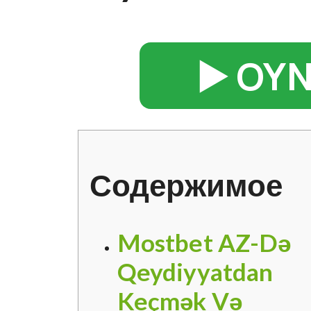
▶️ OY
Содержимое
Mostbet AZ-Də
Qeydiyyatdan
Keçmək Və