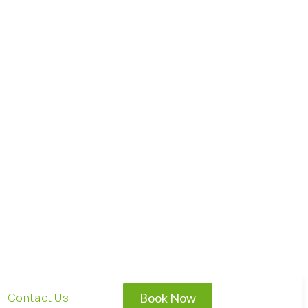
Book Now
Contact Us