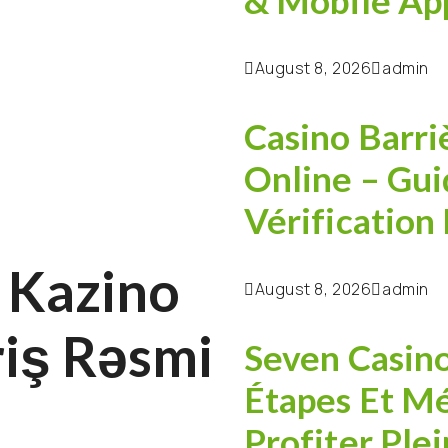
& Mobile Ap
August 8, 2026
admin
Casino Barri
Online – Gu
–
Vérificatio
 Kazino
August 8, 2026
admin
riş Rəsmi
Seven Casino
Étapes Et M
Profiter Ple