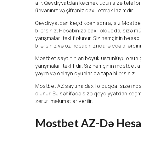
alır. Qeydiyyatdan keçmək üçün sizə telefo
ünvanınız və şifrəniz daxil etmək lazımdır.
Qeydiyyatdan keçdikdən sonra, siz Mostbet
bilərsiniz. Hesabınıza daxil olduqda, sizə m
yarışmaları təklif olunur. Siz həmçinin hesa
bilərsiniz və öz hesabınızı idarə edə bilərsini
Mostbet saytının ən böyük üstünlüyü onun 
yarışmaları təklifidir. Siz həmçinin mostbet 
yayım və onlayn oyunlar da tapa bilərsiniz.
Mostbet AZ saytına daxil olduqda, sizə most
olunur. Bu səhifədə sizə qeydiyyatdan ke
zəruri məlumatlar verilir.
Mostbet AZ-Də Hes