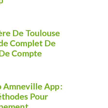
p
ère De Toulouse
ide Complet De
n De Compte
 Amneville App :
éthodes Pour
inement