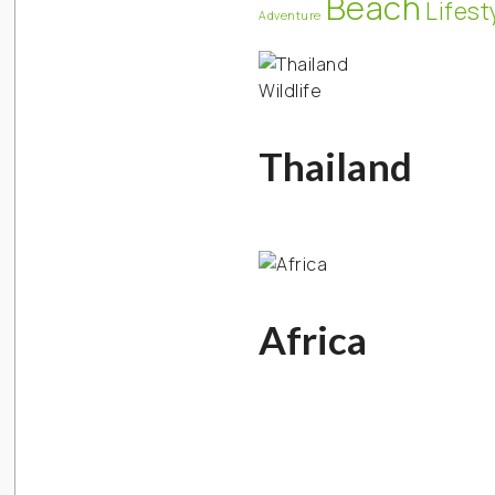
Beach
Lifest
Adventure
Wildlife
Thailand
Africa